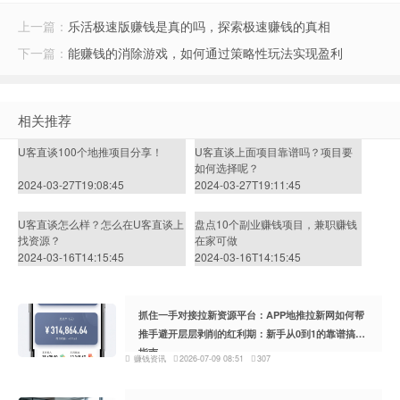
上一篇：
乐活极速版赚钱是真的吗，探索极速赚钱的真相
下一篇：
能赚钱的消除游戏，如何通过策略性玩法实现盈利
相关推荐
U客直谈100个地推项目分享！
U客直谈上面项目靠谱吗？项目要
如何选择呢？
2024-03-27T19:08:45
2024-03-27T19:11:45
U客直谈怎么样？怎么在U客直谈上
盘点10个副业赚钱项目，兼职赚钱
找资源？
在家可做
2024-03-16T14:15:45
2024-03-16T14:15:45
抓住一手对接拉新资源平台：APP地推拉新网如何帮
推手避开层层剥削的红利期：新手从0到1的靠谱搞钱
指南
赚钱资讯
2026-07-09 08:51
307