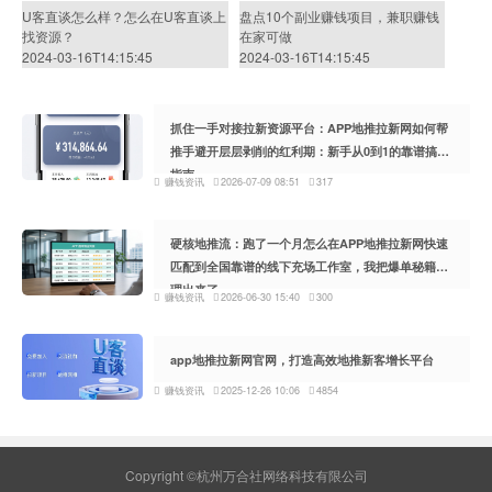
U客直谈怎么样？怎么在U客直谈上
盘点10个副业赚钱项目，兼职赚钱
找资源？
在家可做
2024-03-16T14:15:45
2024-03-16T14:15:45
抓住一手对接拉新资源平台：APP地推拉新网如何帮
推手避开层层剥削的红利期：新手从0到1的靠谱搞钱
指南
赚钱资讯
2026-07-09 08:51
317
硬核地推流：跑了一个月怎么在APP地推拉新网快速
匹配到全国靠谱的线下充场工作室，我把爆单秘籍整
理出来了
赚钱资讯
2026-06-30 15:40
300
app地推拉新网官网，打造高效地推新客增长平台
赚钱资讯
2025-12-26 10:06
4854
Copyright ©杭州万合社网络科技有限公司