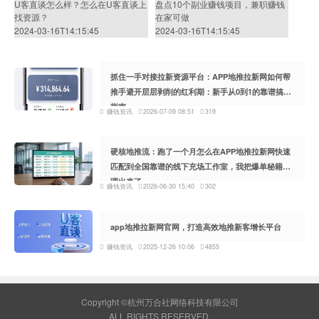
U客直谈怎么样？怎么在U客直谈上
盘点10个副业赚钱项目，兼职赚钱
找资源？
在家可做
2024-03-16T14:15:45
2024-03-16T14:15:45
抓住一手对接拉新资源平台：APP地推拉新网如何帮
推手避开层层剥削的红利期：新手从0到1的靠谱搞钱
指南
赚钱资讯
2026-07-09 08:51
319
硬核地推流：跑了一个月怎么在APP地推拉新网快速
匹配到全国靠谱的线下充场工作室，我把爆单秘籍整
理出来了
赚钱资讯
2026-06-30 15:40
302
app地推拉新网官网，打造高效地推新客增长平台
赚钱资讯
2025-12-26 10:06
4855
Copyright ©杭州万合社网络科技有限公司
ALL RIGHTS RESERVED.